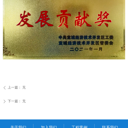
上一篇：
无
ꄴ
下一篇：
无
ꄲ
关于我们
加入我们
工程案例
联系我们