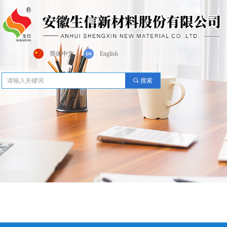
简体中文
English
끠
搜索