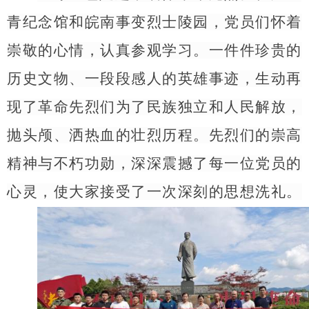
青纪念馆和皖南事变烈士陵园，党员们怀着
崇敬的心情，认真参观学习。一件件珍贵的
历史文物、一段段感人的英雄事迹，生动再
现了革命先烈们为了民族独立和人民解放，
抛头颅、洒热血的壮烈历程。先烈们的崇高
精神与不朽功勋，深深震撼了每一位党员的
心灵，使大家接受了一次深刻的思想洗礼。