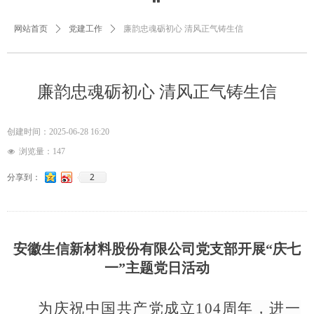
网站首页
ꄲ
党建工作
ꄲ
廉韵忠魂砺初心 清风正气铸生信
廉韵忠魂砺初心 清风正气铸生信
创建时间：
2025-06-28
16:20
浏览量：
147
넶
2
分享到：
安徽生信新材料股份有限公司党支部开展“庆七
一”主题党日活动
为庆祝中国共产党成立104周年，进一