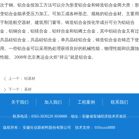
次于钢。铝合金按加工方法可以分为形变铝合金和铸造铝合金两大类：形
变铝合金能承受压力加工。可加工成各种形态、规格的铝合金材。主要用
于制造航空器材、建筑用门窗等。铸造铝合金按化学成分可分为铝硅合
金，铝铜合金，铝镁合金，铝锌合金和铝稀土合金，其中铝硅合金又有过
共晶硅铝合金，共晶硅铝合金，单共晶硅铝合金，铸造铝合金在铸态下使
用。一些铝合金可以采用热处理获得良好的机械性能，物理性能和抗腐蚀
性能。 2008年北京奥运会火炬“祥云”就是铝合金。
上一个：
铝基材
ꄴ
下一个：
基材
ꄲ
关于我们
加入我们
工程案例
联系我们
联系电话：0563-3039229 3039888 地址：安徽省宣城经济技术开发区
版权所有：
安徽生信新材料股份有限公司
技术支持：
010xxxx8888